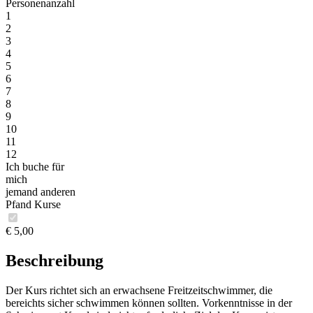
Personenanzahl
1
2
3
4
5
6
7
8
9
10
11
12
Ich buche für
mich
jemand anderen
Pfand Kurse
€ 5,00
Beschreibung
Der Kurs richtet sich an erwachsene Freitzeitschwimmer, die
bereichts sicher schwimmen können sollten. Vorkenntnisse in der