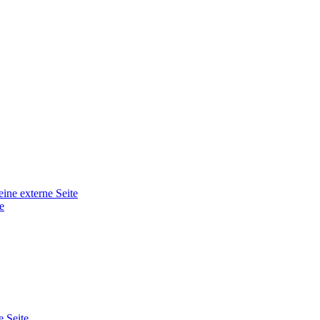
eine externe Seite
e
e Seite