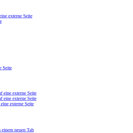
eine externe Seite
e
e Seite
f eine externe Seite
f eine externe Seite
 eine externe Seite
in einem neuen Tab